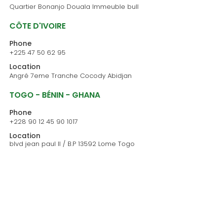
Quartier Bonanjo Douala
Immeuble bull
CÔTE D'IVOIRE
Phone
+225 47 50 62 95
Location
Angré 7eme Tranche
Cocody Abidjan
TOGO - BÉNIN - GHANA
Phone
+228 90 12 45 90 1017
Location
blvd jean paul II / B.P 13592 Lome Togo