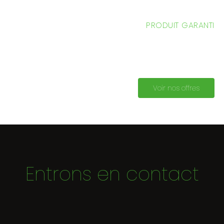
PRODUIT GARANTI
Une gamme accessible à tous les professionnels de
l'écoconstruction de logements neufs à usage
d’habitation ou professionnel
Voir nos offres
Entrons en contact